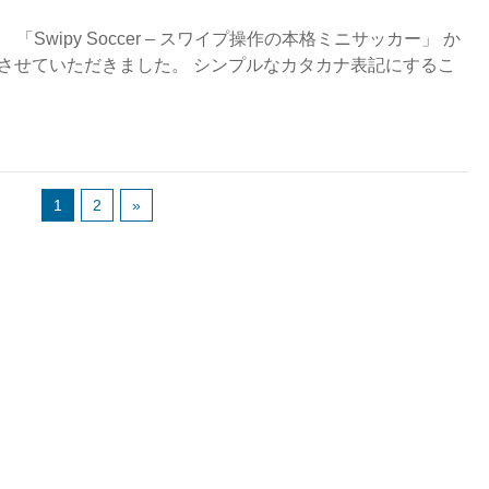
を、 「Swipy Soccer – スワイプ操作の本格ミニサッカー」 か
更させていただきました。 シンプルなカタカナ表記にするこ
1
2
»